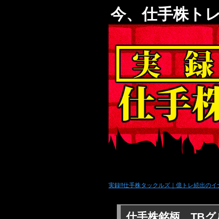
今、仕手株トレ
実録!!仕手株タックルズ｜億トレ続出のイ
仕手株銘柄 TBグル