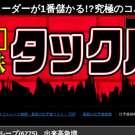
ーダーが1番儲かる!?究極の
ナゴトレード銘柄・最新の仕手株リスト！ TOP
最新の仕手株銘柄
仕手株銘柄
ープ(6775) 出来高急増