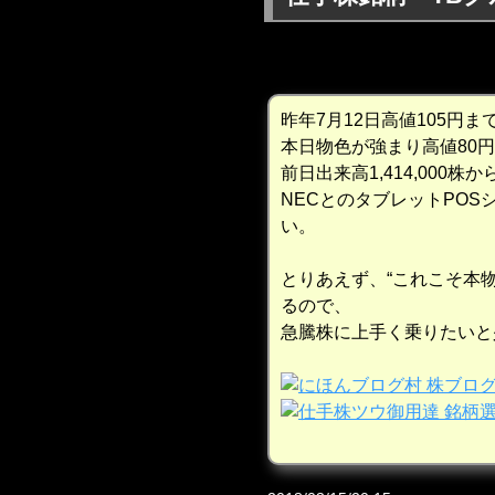
昨年7月12日高値105円
本日物色が強まり高値80
前日出来高1,414,000株か
NECとのタブレットPO
い。
とりあえず、“これこそ本
るので、
急騰株に上手く乗りたいと