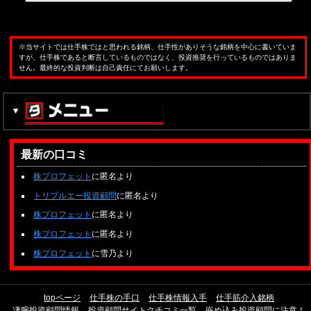
※当サイトでは仕手株ではと思われる銘柄、仕手性がありそうな銘柄を中心に書いていま
すが、仕手株であると断言しているものではなく、投資推奨を行っているものではありま
せん。最終的な投資判断は自己責任にてお願いします。
最新の口コミ
株プロフェット
に匿名より
トリプルエー投資顧問
に匿名より
株プロフェット
に匿名より
株プロフェット
に匿名より
株プロフェット
に雪乃より
topページ
仕手株の手口
仕手株情報入手
仕手筋介入銘柄
凄腕投資顧問情報
投資顧問サイトクチコミ一覧
嵌め込み投資顧問に注意！